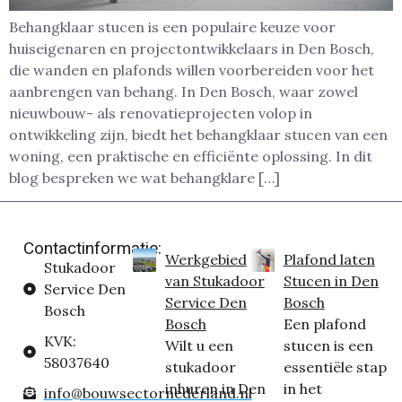
Behangklaar stucen is een populaire keuze voor
huiseigenaren en projectontwikkelaars in Den Bosch,
die wanden en plafonds willen voorbereiden voor het
aanbrengen van behang. In Den Bosch, waar zowel
nieuwbouw- als renovatieprojecten volop in
ontwikkeling zijn, biedt het behangklaar stucen van een
woning, een praktische en efficiënte oplossing. In dit
blog bespreken we wat behangklare […]
Contactinformatie:
Werkgebied
Plafond laten
Stukadoor
van Stukadoor
Stucen in Den
Service Den
Service Den
Bosch
Bosch
Bosch
Een plafond
KVK:
Wilt u een
stucen is een
58037640
stukadoor
essentiële stap
inhuren in Den
in het
info@bouwsectornederland.nl