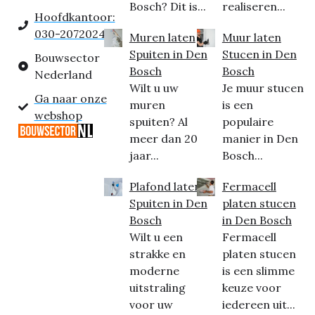
Bosch? Dit is...
realiseren...
Hoofdkantoor:
030-2072024
Muren laten
Muur laten
Spuiten in Den
Stucen in Den
Bouwsector
Bosch
Bosch
Nederland
Wilt u uw
Je muur stucen
Ga naar onze
muren
is een
webshop
spuiten? Al
populaire
meer dan 20
manier in Den
jaar...
Bosch...
Plafond laten
Fermacell
Spuiten in Den
platen stucen
Bosch
in Den Bosch
Wilt u een
Fermacell
strakke en
platen stucen
moderne
is een slimme
uitstraling
keuze voor
voor uw
iedereen uit...