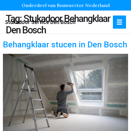
Onderdeel van Bouwsector Nederland
Tag:
Stukadoor Behangklaar
Stukadoor Service Den Bosch
Den Bosch
Behangklaar stucen in Den Bosch