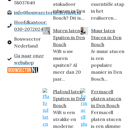
58037640
stukadoor
essentiële stap
inhuren in Den
in het
info@bouwsectornederland.nl
Bosch? Dit is...
realiseren...
Hoofdkantoor:
030-2072024
Muren laten
Muur laten
Spuiten in Den
Stucen in Den
Bouwsector
Bosch
Bosch
Nederland
Wilt u uw
Je muur stucen
Ga naar onze
muren
is een
webshop
spuiten? Al
populaire
meer dan 20
manier in Den
jaar...
Bosch...
Plafond laten
Fermacell
Spuiten in Den
platen stucen
Bosch
in Den Bosch
Wilt u een
Fermacell
strakke en
platen stucen
moderne
is een slimme