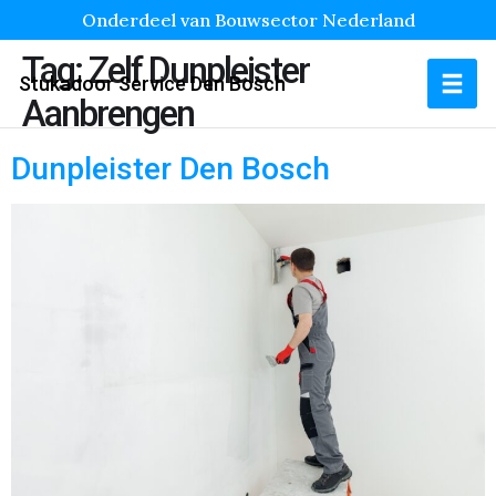
Onderdeel van Bouwsector Nederland
Tag:
Zelf Dunpleister
Stukadoor Service Den Bosch
Aanbrengen
Dunpleister Den Bosch