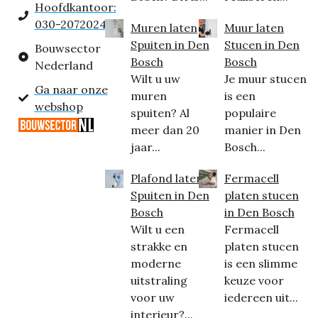
Hoofdkantoor:
030-2072024
Muren laten
Muur laten
Spuiten in Den
Stucen in Den
Bouwsector
Bosch
Bosch
Nederland
Wilt u uw
Je muur stucen
Ga naar onze
muren
is een
webshop
spuiten? Al
populaire
meer dan 20
manier in Den
jaar...
Bosch...
Plafond laten
Fermacell
Spuiten in Den
platen stucen
Bosch
in Den Bosch
Wilt u een
Fermacell
strakke en
platen stucen
moderne
is een slimme
uitstraling
keuze voor
voor uw
iedereen uit...
interieur?...