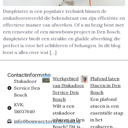
Dunpleister is een populaire techniek binnen de
stukadoorswereld die bekendstaat om zijn efficiënte en
effectieve manier van afwerken. Of u nu bezig bent met
een renovatie of een nieuwbouwproject in Den Bosch,
dunpleister biedt een strakke en gladde afwerking die
perfect is voor het schilderen of behangen. In dit blog
leest u alles over wat […]
Contactinformatie:
Werkgebied
Plafond laten
Stukadoor
van Stukadoor
Stucen in Den
Service Den
Service Den
Bosch
Bosch
Bosch
Een plafond
KVK:
Wilt u een
stucen is een
58037640
stukadoor
essentiële stap
inhuren in Den
in het
info@bouwsectornederland.nl
Bosch? Dit is...
realiseren...