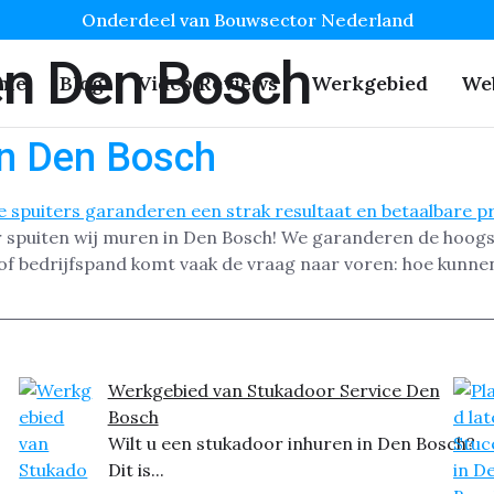
Onderdeel van Bouwsector Nederland
en Den Bosch
me
Blog
Video Reviews
Werkgebied
We
in Den Bosch
 spuiten wij muren in Den Bosch! We garanderen de hoogste 
f bedrijfspand komt vaak de vraag naar voren: hoe kunn
Werkgebied van Stukadoor Service Den
Bosch
Wilt u een stukadoor inhuren in Den Bosch?
Dit is...