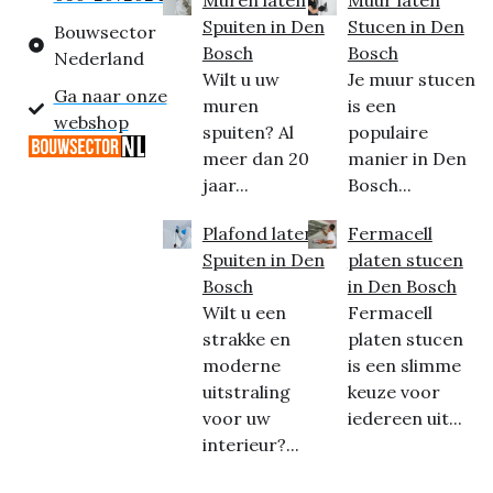
Muren laten
Muur laten
Spuiten in Den
Stucen in Den
Bouwsector
Bosch
Bosch
Nederland
Wilt u uw
Je muur stucen
Ga naar onze
muren
is een
webshop
spuiten? Al
populaire
meer dan 20
manier in Den
jaar...
Bosch...
Plafond laten
Fermacell
Spuiten in Den
platen stucen
Bosch
in Den Bosch
Wilt u een
Fermacell
strakke en
platen stucen
moderne
is een slimme
uitstraling
keuze voor
voor uw
iedereen uit...
interieur?...