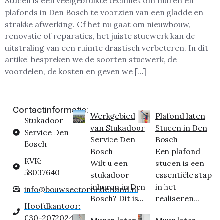
Stucen is een veelgebruikte techniek om muren en
plafonds in Den Bosch te voorzien van een gladde en
strakke afwerking. Of het nu gaat om nieuwbouw,
renovatie of reparaties, het juiste stucwerk kan de
uitstraling van een ruimte drastisch verbeteren. In dit
artikel bespreken we de soorten stucwerk, de
voordelen, de kosten en geven we […]
Contactinformatie:
Werkgebied
Plafond laten
Stukadoor
van Stukadoor
Stucen in Den
Service Den
Service Den
Bosch
Bosch
Bosch
Een plafond
KVK:
Wilt u een
stucen is een
58037640
stukadoor
essentiële stap
inhuren in Den
in het
info@bouwsectornederland.nl
Bosch? Dit is...
realiseren...
Hoofdkantoor:
030-2072024