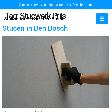
Onderdeel van Bouwsector Nederland
Tag:
Stucwerk Prijs
Stukadoor Service Den Bosch
Stucen in Den Bosch