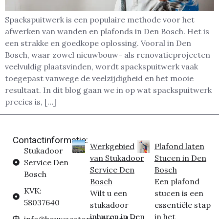
Spackspuitwerk is een populaire methode voor het
afwerken van wanden en plafonds in Den Bosch. Het is
een strakke en goedkope oplossing. Vooral in Den
Bosch, waar zowel nieuwbouw- als renovatieprojecten
veelvuldig plaatsvinden, wordt spackspuitwerk vaak
toegepast vanwege de veelzijdigheid en het mooie
resultaat. In dit blog gaan we in op wat spackspuitwerk
precies is, […]
Contactinformatie:
Werkgebied
Plafond laten
Stukadoor
van Stukadoor
Stucen in Den
Service Den
Service Den
Bosch
Bosch
Bosch
Een plafond
KVK:
Wilt u een
stucen is een
58037640
stukadoor
essentiële stap
inhuren in Den
in het