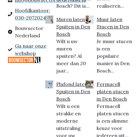
info@bouwsectornederland.nl
Bosch? Dit is...
realiseren...
Hoofdkantoor:
030-2072024
Muren laten
Muur laten
Spuiten in Den
Stucen in Den
Bouwsector
Bosch
Bosch
Nederland
Wilt u uw
Je muur stucen
Ga naar onze
muren
is een
webshop
spuiten? Al
populaire
meer dan 20
manier in Den
jaar...
Bosch...
Plafond laten
Fermacell
Spuiten in Den
platen stucen
Bosch
in Den Bosch
Wilt u een
Fermacell
strakke en
platen stucen
moderne
is een slimme
uitstraling
keuze voor
voor uw
iedereen uit...