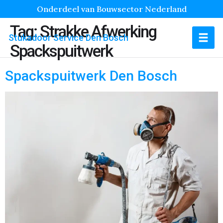
Onderdeel van Bouwsector Nederland
Tag:
Strakke Afwerking
Stukadoor Service Den Bosch
Spackspuitwerk
Spackspuitwerk Den Bosch