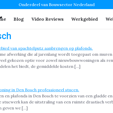
Onderdeel van Bouwsector Nederland
r
me
Blog
Video Reviews
Werkgebied
We
sch
me afwerking die al jarenlang wordt toegepast om muren 
 veel gekozen optie voor zowel nieuwbouwwoningen als ren
rdelen het biedt, de gemiddelde kosten […]
en en plafonds in Den Bosch te voorzien van een gladde en
e stucwerk kan de uitstraling van een ruimte drastisch verb
n geven we […]