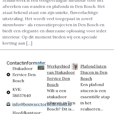
Schuurwerk is een veelgevraagde methode voor het
afwerken van wanden en plafonds in Den Bosch. Het
staat bekend staat om zijn unieke, fluweelachtige
uitstraling. Het wordt veel toegepast in zowel
nieuwbouw- als renovatieprojecten in Den Bosch en
biedt een elegante en duurzame oplossing voor ieder
interieur. Op dit moment bieden wij een speciale
korting aan […]
Contactinformatie:
Werkgebied
Plafond laten
Stukadoor
van Stukadoor
Stucen in Den
Service Den
Service Den
Bosch
Bosch
Bosch
Een plafond
KVK:
Wilt u een
stucen is een
58037640
stukadoor
essentiële stap
inhuren in Den
in het
info@bouwsectornederland.nl
Bosch? Dit is...
realiseren...
Hoofdkantoor: