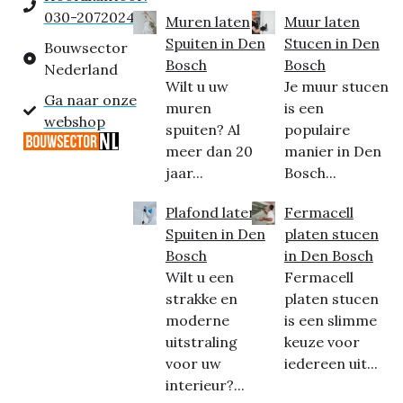
030-2072024
Muren laten
Muur laten
Spuiten in Den
Stucen in Den
Bouwsector
Bosch
Bosch
Nederland
Wilt u uw
Je muur stucen
Ga naar onze
muren
is een
webshop
spuiten? Al
populaire
meer dan 20
manier in Den
jaar...
Bosch...
Plafond laten
Fermacell
Spuiten in Den
platen stucen
Bosch
in Den Bosch
Wilt u een
Fermacell
strakke en
platen stucen
moderne
is een slimme
uitstraling
keuze voor
voor uw
iedereen uit...
interieur?...