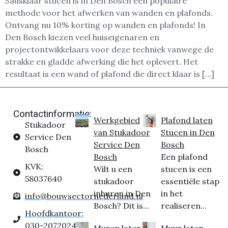
Sausklaar stucen is in Den Bosch een populaire
methode voor het afwerken van wanden en plafonds.
Ontvang nu 10% korting op wanden en plafonds! In
Den Bosch kiezen veel huiseigenaren en
projectontwikkelaars voor deze techniek vanwege de
strakke en gladde afwerking die het oplevert. Het
resultaat is een wand of plafond die direct klaar is […]
Contactinformatie:
Werkgebied
Plafond laten
Stukadoor
van Stukadoor
Stucen in Den
Service Den
Service Den
Bosch
Bosch
Bosch
Een plafond
KVK:
Wilt u een
stucen is een
58037640
stukadoor
essentiële stap
inhuren in Den
in het
info@bouwsectornederland.nl
Bosch? Dit is...
realiseren...
Hoofdkantoor:
030-2072024