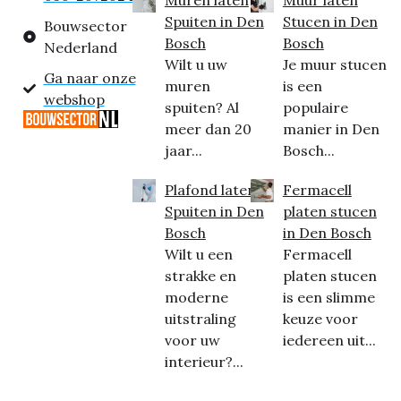
Muren laten
Muur laten
Spuiten in Den
Stucen in Den
Bouwsector
Bosch
Bosch
Nederland
Wilt u uw
Je muur stucen
Ga naar onze
muren
is een
webshop
spuiten? Al
populaire
meer dan 20
manier in Den
jaar...
Bosch...
Plafond laten
Fermacell
Spuiten in Den
platen stucen
Bosch
in Den Bosch
Wilt u een
Fermacell
strakke en
platen stucen
moderne
is een slimme
uitstraling
keuze voor
voor uw
iedereen uit...
interieur?...