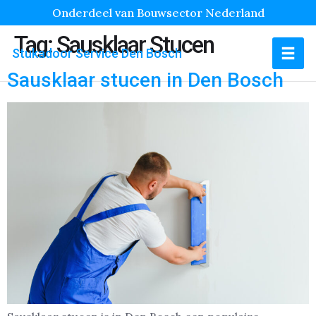
Onderdeel van Bouwsector Nederland
Tag:
Sausklaar Stucen
Stukadoor Service Den Bosch
Sausklaar stucen in Den Bosch