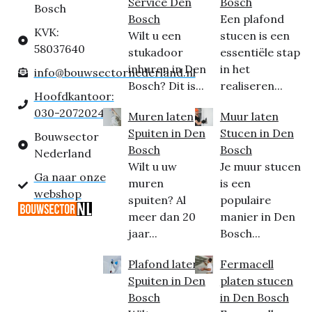
Service Den
Bosch
Bosch
Bosch
Een plafond
KVK:
Wilt u een
stucen is een
58037640
stukadoor
essentiële stap
inhuren in Den
in het
info@bouwsectornederland.nl
Bosch? Dit is...
realiseren...
Hoofdkantoor:
030-2072024
Muren laten
Muur laten
Spuiten in Den
Stucen in Den
Bouwsector
Bosch
Bosch
Nederland
Wilt u uw
Je muur stucen
Ga naar onze
muren
is een
webshop
spuiten? Al
populaire
meer dan 20
manier in Den
jaar...
Bosch...
Plafond laten
Fermacell
Spuiten in Den
platen stucen
Bosch
in Den Bosch