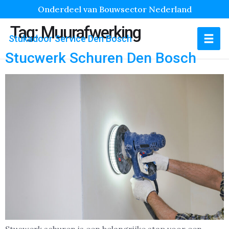
Onderdeel van Bouwsector Nederland
Tag:
Muurafwerking
Stukadoor Service Den Bosch
Stucwerk Schuren Den Bosch