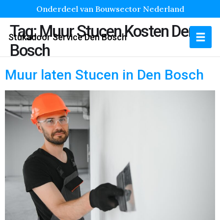
Onderdeel van Bouwsector Nederland
Tag:
Muur Stucen Kosten Den
Stukadoor Service Den Bosch
Bosch
Muur laten Stucen in Den Bosch