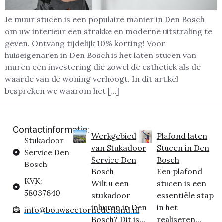
Je muur stucen is een populaire manier in Den Bosch
om uw interieur een strakke en moderne uitstraling te
geven. Ontvang tijdelijk 10% korting! Voor
huiseigenaren in Den Bosch is het laten stucen van
muren een investering die zowel de esthetiek als de
waarde van de woning verhoogt. In dit artikel
bespreken we waarom het […]
Contactinformatie:
Werkgebied
Plafond laten
Stukadoor
van Stukadoor
Stucen in Den
Service Den
Service Den
Bosch
Bosch
Bosch
Een plafond
KVK:
Wilt u een
stucen is een
58037640
stukadoor
essentiële stap
inhuren in Den
in het
info@bouwsectornederland.nl
Bosch? Dit is...
realiseren...