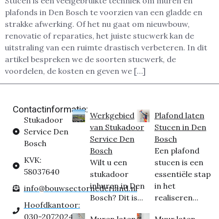
Stucen is een veelgebruikte techniek om muren en
plafonds in Den Bosch te voorzien van een gladde en
strakke afwerking. Of het nu gaat om nieuwbouw,
renovatie of reparaties, het juiste stucwerk kan de
uitstraling van een ruimte drastisch verbeteren. In dit
artikel bespreken we de soorten stucwerk, de
voordelen, de kosten en geven we […]
Contactinformatie:
Werkgebied
Plafond laten
Stukadoor
van Stukadoor
Stucen in Den
Service Den
Service Den
Bosch
Bosch
Bosch
Een plafond
KVK:
Wilt u een
stucen is een
58037640
stukadoor
essentiële stap
inhuren in Den
in het
info@bouwsectornederland.nl
Bosch? Dit is...
realiseren...
Hoofdkantoor:
030-2072024