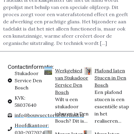
Tadelakt is een kalkpleister die met de hand wordt
gepolijst met behulp van een speciale olijfzeep. Dit
proces zorgt voor een waterafstotend effect en geeft
de afwerking een prachtige glans. Het bijzondere aan
tadelakt is dat het niet alleen functioneel is, maar ook
een kunstzinnige, warme sfeer creëert door de
organische uitstraling. De techniek wordt […]
Contactinformatie:
Werkgebied
Plafond laten
Stukadoor
van Stukadoor
Stucen in Den
Service Den
Service Den
Bosch
Bosch
Bosch
Een plafond
KVK:
Wilt u een
stucen is een
58037640
stukadoor
essentiële stap
inhuren in Den
in het
info@bouwsectornederland.nl
Bosch? Dit is...
realiseren...
Hoofdkantoor:
030-2072024
Muren laten
Muur laten