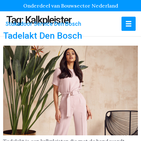
Onderdeel van Bouwsector Nederland
Tag:
Kalkpleister
Stukadoor Service Den Bosch
Tadelakt Den Bosch